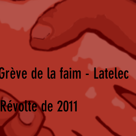
rève de la faim - Latelec
Révolte de 2011