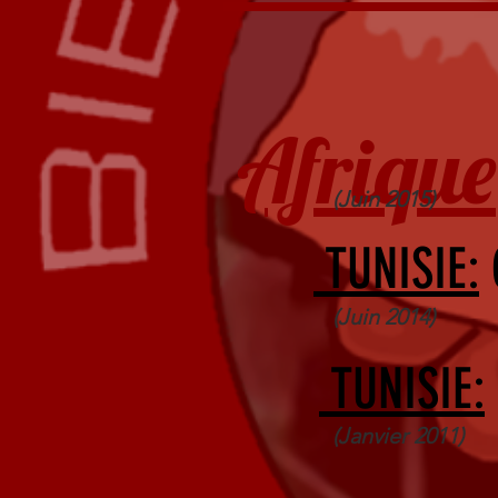
Afrique
(Juin 2015)
TUNISIE:
G
(Juin 2014)
TUNISIE:
(Janvier 2011)