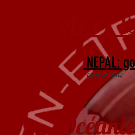
Asie / E
NEPAL: go
(Janvier 2010)
Océanie