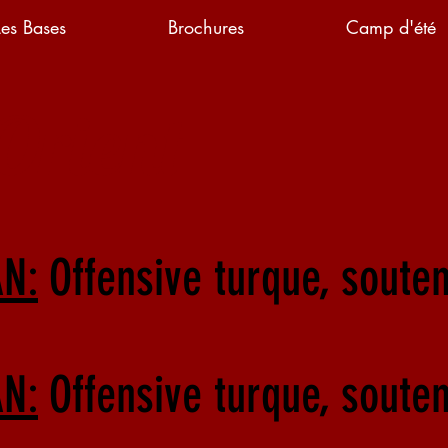
Les Bases
Brochures
Camp d'été
Orient
N:
Offensive turque, soute
N:
Offensive turque, soute