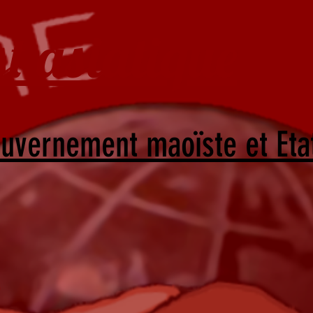
st asiatique
uvernement maoïste et Eta