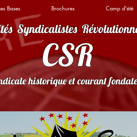
Les Bases
Brochures
Camp d'été
tés Syndicalistes Révolutionn
CSR
dicale historique et courant fondat