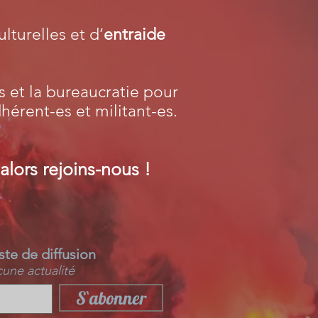
lturelles et d’
entraide
s et la bureaucratie pour
érent-es et militant-es.
alors rejoins-nous !
iste de diffusion
ne actualité
S`abonner