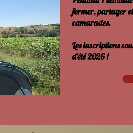
Pendant 1 semaine, t
former, partager et
camarades.
Les inscriptions so
d'été 2026 !