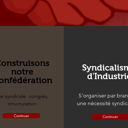
onstruisons
Syndicalis
notre
d'Industri
onfédération
S'organiser par bra
ie syndicale, congrès,
une nécessité syndic
structuration
Continuer
Continuer