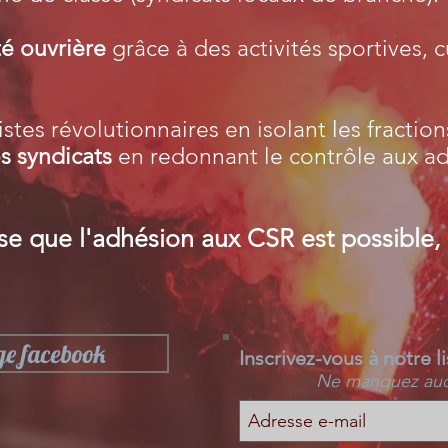
té ouvrière
grâce à des activités sportives, cu
stes révolutionnaires en isolant les fraction
s syndicats
en redonnant le contrôle aux adh
se que l'adhésion aux CSR est possible, 
ge facebook
Inscrivez-vous à notre l
Ne manquez aucu