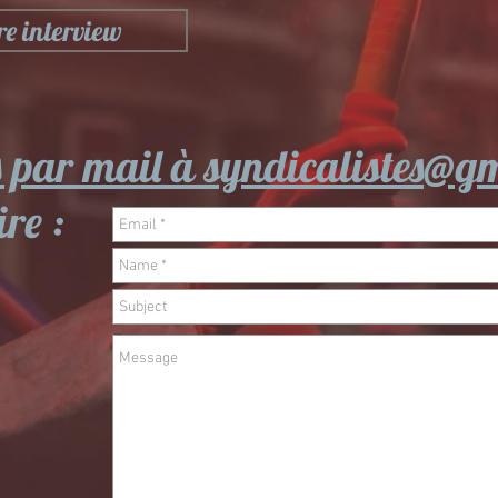
re interview
s par mail à syndicalistes@g
re :