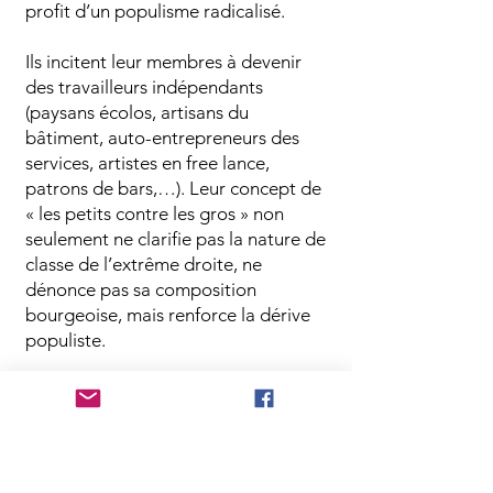
profit d’un populisme radicalisé.
Ils incitent leur membres à devenir
des travailleurs indépendants
(paysans écolos, artisans du
bâtiment, auto-entrepreneurs des
services, artistes en free lance,
patrons de bars,…). Leur concept de
« les petits contre les gros » non
seulement ne clarifie pas la nature de
classe de l’extrême droite, ne
dénonce pas sa composition
bourgeoise, mais renforce la dérive
populiste.
La stratégie idéaliste de la Gauche,
basée sur des discours théoriques et
des actions antifascistes
déconnectées de la classe, a montré
son incapacité à contre-attaquer.